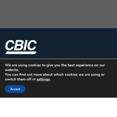
We are using cookies to give you the best experience on our
website.
You can find out more about which cookies we are using or
switch them off in
settings
.
Accept
CBIC | SBN Quadra 01 – Bloco I – 4º Andar Edifício:
Armando Monteiro Neto - CEP 70.040-913 - Brasília/DF
| Tel.:(61) 3327-1013 / (61) 98179-5580