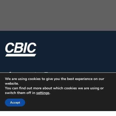
We are using cookies to give you the best experience on our
website.
You can find out more about which cookies we are using or
switch them off in
settings
.
CBIC | SBN Quadra 01 – Bloco I – 4º Andar Edifício:
Armando Monteiro Neto - CEP 70.040-913 - Brasília/DF
Accept
| Tel.:(61) 3327-1013 / (61) 98179-5580