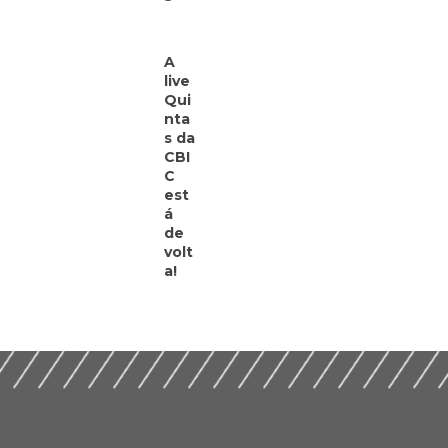
A
live
Qui
nta
s da
CBI
C
est
á
de
volt
a!