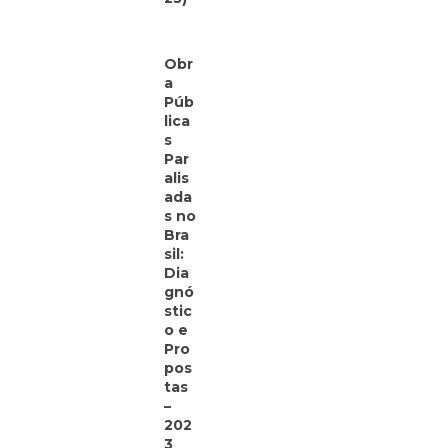
Obr
a
Púb
lica
s
Par
alis
ada
s no
Bra
sil:
Dia
gnó
stic
o e
Pro
pos
tas
–
202
3