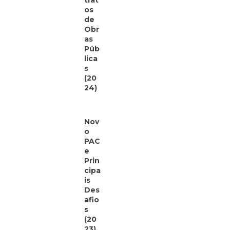
trat
os
de
Obr
as
Púb
lica
s
(20
24)
Nov
o
PAC
e
Prin
cipa
is
Des
afio
s
(20
23)