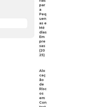
rias
par
a
Peq
uen
as e
Mé
dias
Em
pre
sas
(20
25)
Alo
caç
ão
de
Risc
os
em
Con