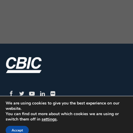
We are using cookies to give you the best experience on our
website.
You can find out more about which cookies we are using or
CBIC | SBN Quadra 01 – Bloco I – 4º Andar Edifício:
switch them off in
settings
.
Armando Monteiro Neto - CEP 70.040-913 - Brasília/DF
Accept
| Tel.:(61) 3327-1013 / (61) 98179-5580