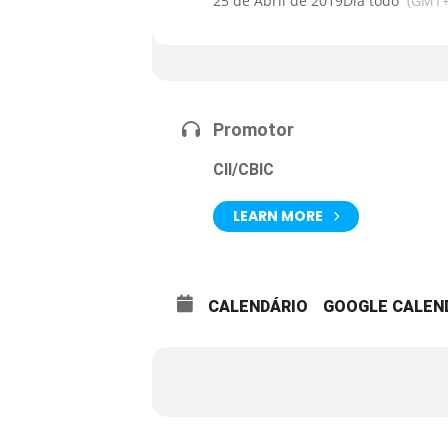
25 de Abril de 2019
Dia todo
(GMT+
Promotor
CII/CBIC
LEARN MORE
CALENDÁRIO
GOOGLE CALEN