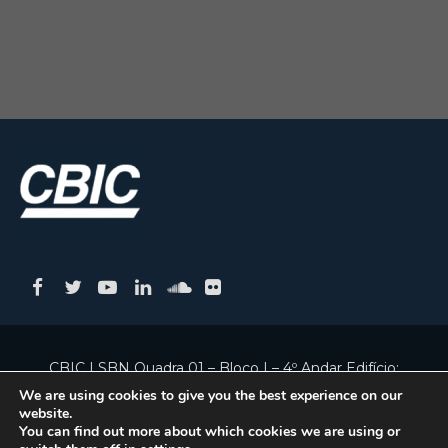
CBIC | SBN Quadra 01 – Bloco I – 4º Andar Edifício:
Armando Monteiro Neto - CEP 70.040-913 - Brasília/DF
We are using cookies to give you the best experience on our
website.
| Tel.:(61) 3327-1013 / (61) 98179-5580
You can find out more about which cookies we are using or