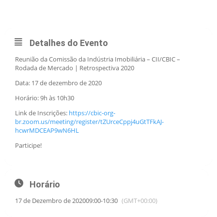
2020
Detalhes do Evento
Reunião da Comissão da Indústria Imobiliária – CII/CBIC –
Rodada de Mercado | Retrospectiva 2020
Data: 17 de dezembro de 2020
Horário: 9h às 10h30
Link de Inscrições:
https://cbic-org-
br.zoom.us/meeting/register/tZUrceCppj4uGtTFkAJ-
hcwrMDCEAP9wN6HL
Participe!
Horário
17 de Dezembro de 2020
09:00
-
10:30
(GMT+00:00)