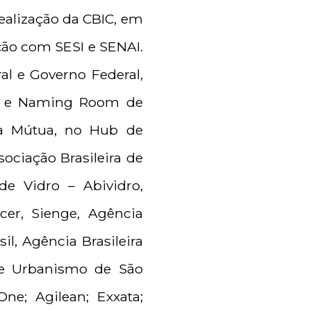
ealização da CBIC, em
ação com SESI e SENAI.
al e Governo Federal,
de e Naming Room de
da Mútua, no Hub de
ociação Brasileira de
de Vidro – Abividro,
acer, Sienge, Agência
l, Agência Brasileira
a e Urbanismo de São
One; Agilean; Exxata;