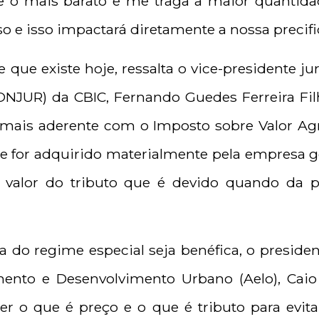
ue o mais barato e me traga a maior quantida
sso e isso impactará diretamente a nossa precifi
que existe hoje, ressalta o vice-presidente ju
ONJUR) da CBIC, Fernando Guedes Ferreira Filh
ais aderente com o Imposto sobre Valor Agre
e for adquirido materialmente pela empresa ger
 valor do tributo que é devido quando da pr
 do regime especial seja benéfica, o preside
nto e Desenvolvimento Urbano (Aelo), Caio 
er o que é preço e o que é tributo para evi