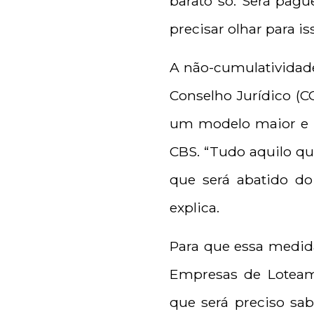
barato só. Será pag
precisar olhar para i
A não-cumulatividade 
Conselho Jurídico (C
um modelo maior e m
CBS. “Tudo aquilo qu
que será abatido do
explica.
Para que essa medida
Empresas de Loteame
que será preciso sab