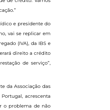
de de crédito. Vamos
cação.”
rídico e presidente do
o, vai se replicar em
gado (IVA), da IBS e
ará direito a crédito
estação de serviço”,
nte da Associação das
Portugal, acrescenta
tar o problema de não