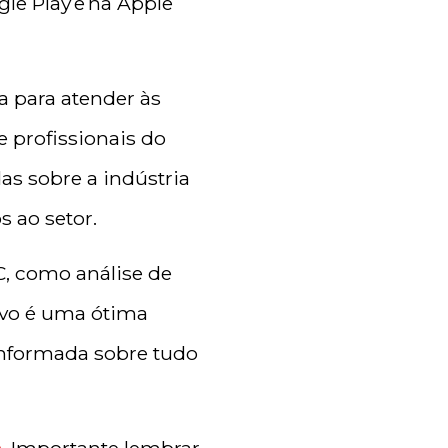
le Play e na Apple
a para atender às
 profissionais do
as sobre a indústria
 ao setor.
C, como análise de
tivo é uma ótima
informada sobre tudo
e
. Importante lembrar