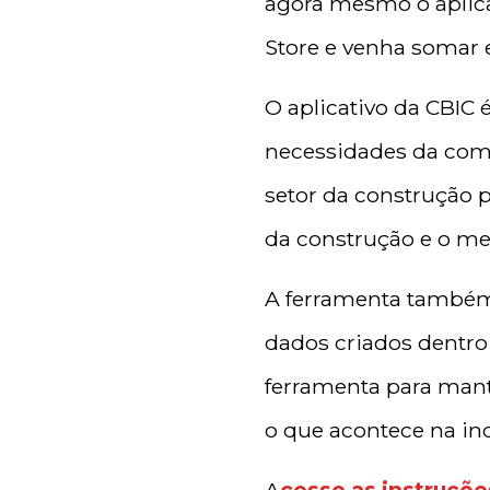
agora mesmo o aplicat
Store e venha somar e
O aplicativo da CBIC 
necessidades da comu
setor da construção 
da construção e o mer
A ferramenta também 
dados criados dentro 
ferramenta para man
o que acontece na in
A
cesse as instruções