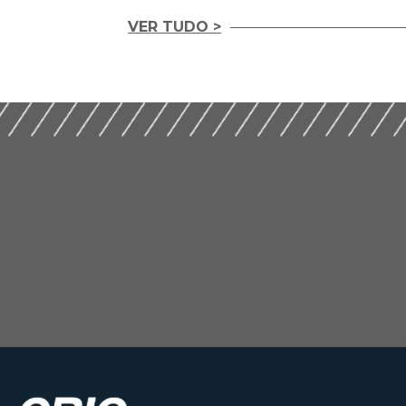
VER TUDO >
Letras Imobiliária
II Encontro Nacional
Garantidas e o Cre
sobre Licenciamentos
Habitacional (201
na Construção (2019)