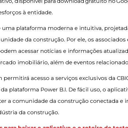
ivo, disponível para download gratuito no Goog
sforços à entidade.
é uma plataforma moderna e intuitiva, projetad
nidade da construção. Por ele, os associados e
podem acessar notícias e informações atualizad
cado imobiliário, além de eventos relacionados
permitirá acesso a serviços exclusivos da CBI
da plataforma Power B.I. De fácil uso, o aplica
ter a comunidade da construção conectada e 
dústria da construção.
 para baixar o aplicativo e o roteiro de test