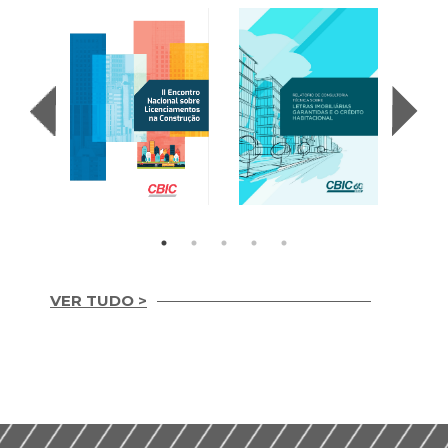
(2017
VER TUDO >
Letras Imobiliárias
II Encontro Nacional
Garantidas e o
sobre
Credito Habitacional
Licenciamentos na
(2017)
Construção (2019)