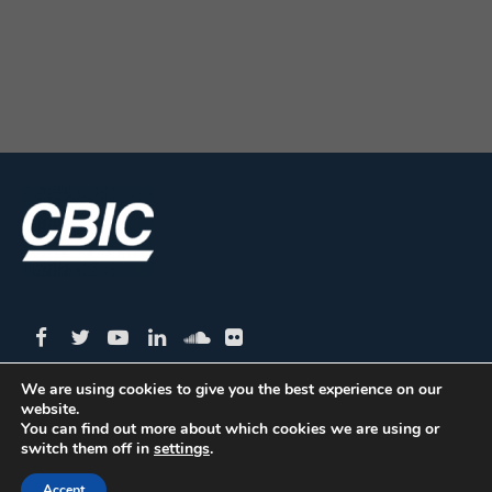
We are using cookies to give you the best experience on our
website.
CBIC | SBN Quadra 01 – Bloco I – 4º Andar Edifício:
You can find out more about which cookies we are using or
switch them off in
settings
.
Armando Monteiro Neto - CEP 70.040-913 - Brasília/DF
| Tel.:(61) 3327-1013 / (61) 98179-5580
Accept