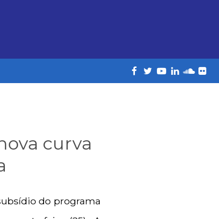
nova curva
a
 subsídio do programa