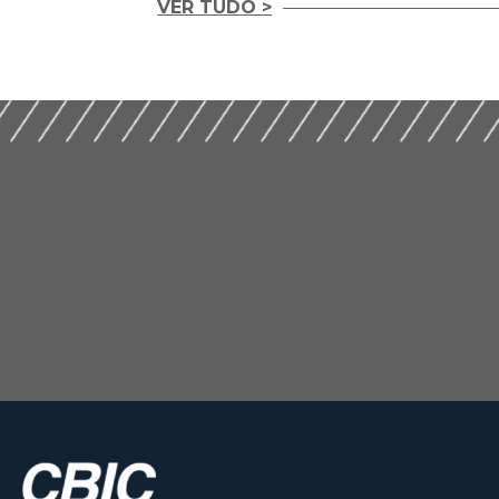
VER TUDO >
Letras Imobiliária
II Encontro Nacional
Garantidas e o Cre
sobre Licenciamentos
Habitacional (201
na Construção (2019)