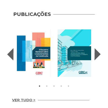
PUBLICAÇÕES
Indic
Mobil
(2017
VER TUDO >