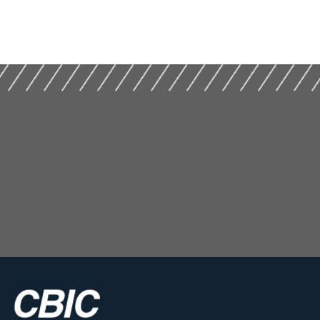
Letras Imobiliárias
II Encontro Nacional
Garantidas e o
sobre
Credito Habitacional
Licenciamentos na
(2017)
Construção (2019)