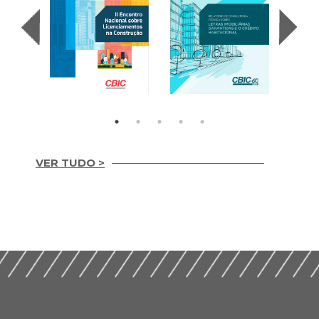
VER TUDO >
Letras Imobiliárias
II Encontro Nacional
Garantidas e o
sobre
Credito Habitacional
Licenciamentos na
(2017)
Construção (2019)