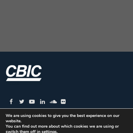
We are using cookies to give you the best experience on our
website.
CBIC | SBN Quadra 01 – Bloco I – 4º Andar Edifício:
You can find out more about which cookies we are using or
switch them off in
settings
.
Armando Monteiro Neto - CEP 70.040-913 - Brasília/DF