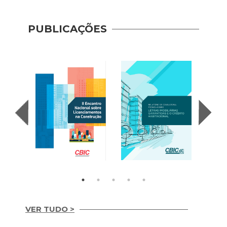
PUBLICAÇÕES
Indic
Mobil
(2017
VER TUDO >