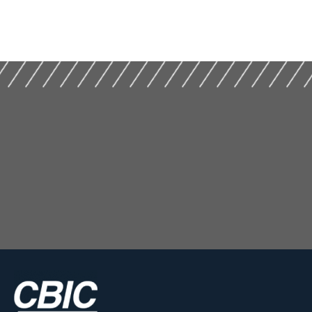
Letras Imobiliárias
II Encontro Nacional
Garantidas e o
sobre
Credito Habitacional
Licenciamentos na
(2017)
Construção (2019)