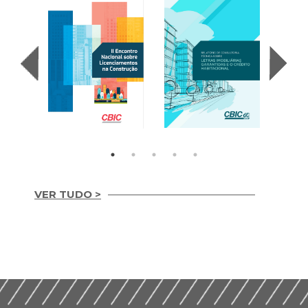
VER TUDO >
Letras Imobiliárias
II Encontro Nacional
Garantidas e o
sobre
Credito Habitacional
Licenciamentos na
(2017)
Construção (2019)