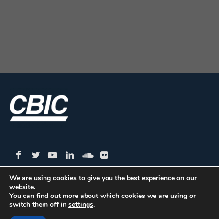
We are using cookies to give you the best experience on our
website.
CBIC | SBN Quadra 01 – Bloco I – 4º Andar Edifício:
You can find out more about which cookies we are using or
switch them off in
settings
.
Armando Monteiro Neto - CEP 70.040-913 - Brasília/DF
| Tel.:(61) 3327-1013 / (61) 98179-5580