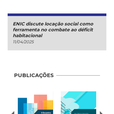
ENIC discute locação social como
ferramenta no combate ao déficit
habitacional
11/04/2025
PUBLICAÇÕES
Indic
Mobil
(2017