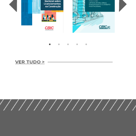
VER TUDO >
Letras Imobiliárias
II Encontro Nacional
Garantidas e o
sobre
Credito Habitacional
Licenciamentos na
(2017)
Construção (2019)