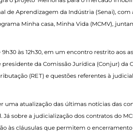
ra o projeto ‘Melhorias para o mercado imobil
nal de Aprendizagem da Indústria (Senai), c
grama Minha casa, Minha Vida (MCMV), junta
 9h30 às 12h30, em um encontro restrito aos as
residente da Comissão Jurídica (Conjur) da CB
ibutação (RET) e questões referentes à judicia
er uma atualização das últimas notícias das c
. Já sobre a judicialização dos contratos do MC
ção às cláusulas que permitem o encerramento