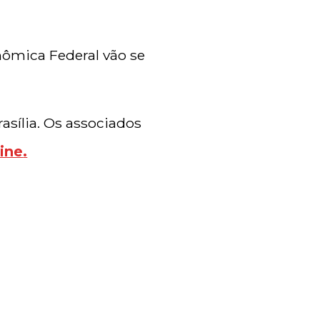
nômica Federal vão se
asília. Os associados
line
.