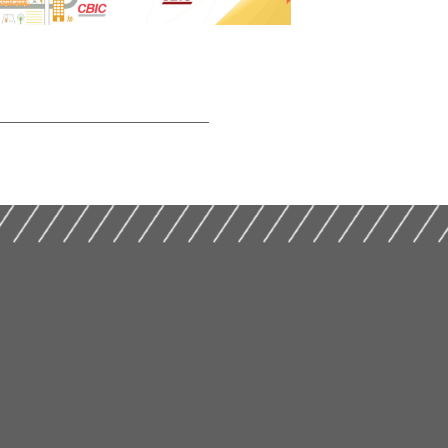
Eficiência na
erno – Por Uma
Perenidade dos
Construção – Brasil
a Cultura Urbana
Programas
mais Eficiente, País
17)
Habitacionais (2016)
mais Justo (2014)