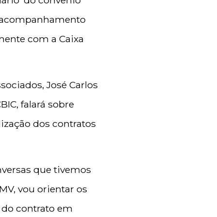
iário’ do convênio
om acompanhamento
mente com a Caixa
sociados, José Carlos
IC, falará sobre
lização dos contratos
onversas que tivemos
MV, vou orientar os
 do contrato em