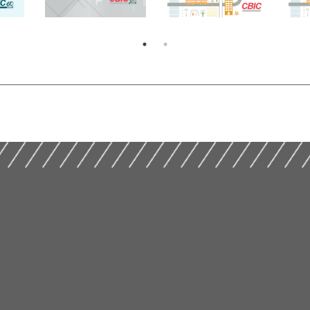
s
Cartilha – Por Uma
Cad
dito
Indicadores Mobiliários
Nova Cultura Urbana
Nov
7)
Nacionais (2017)
(2017)
(20