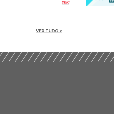
VER TUDO >
Letras Imobiliária
II Encontro Nacional
Garantidas e o Cre
sobre Licenciamentos
Habitacional (201
na Construção (2019)