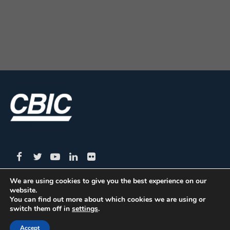
We are using cookies to give you the best experience on our
website.
CBIC | SBN Quadra 01 – Bloco I – 4º Andar Edifício:
You can find out more about which cookies we are using or
switch them off in
settings
.
Armando Monteiro Neto - CEP 70.040-913 - Brasília/DF
| Tel.:(61) 3327-1013 / (61) 98179-5580
Accept