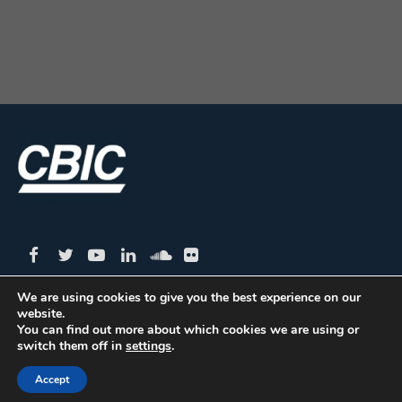
We are using cookies to give you the best experience on our
website.
CBIC | SBN Quadra 01 – Bloco I – 4º Andar Edifício:
You can find out more about which cookies we are using or
switch them off in
settings
.
Armando Monteiro Neto - CEP 70.040-913 - Brasília/DF
| Tel.:(61) 3327-1013 / (61) 98179-5580
Accept