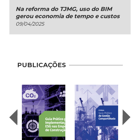
Na reforma do TJMG, uso do BIM
gerou economia de tempo e custos
09/04/2025
PUBLICAÇÕES
Pract
Shar
Mana