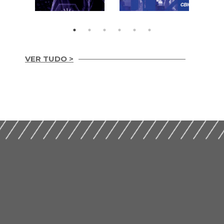
VER TUDO >
Guia Prático para
Guia prático de
Implementação de
gestão
ESG nas Empresas de
compartilhada 2ª
Construção (2026)
Edição (2024)