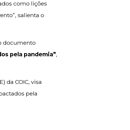
sados como lições
nto”, salienta o
 o documento
ados pela pandemia”
,
E) da COIC, visa
mpactados pela