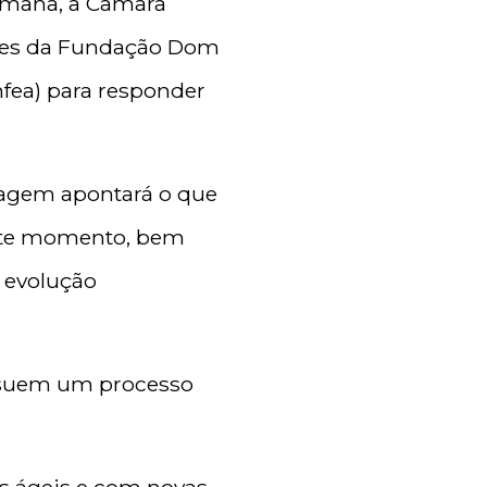
emana, a Câmara
antes da Fundação Dom
fea) para responder
dagem apontará o que
ste momento, bem
 evolução
ssuem um processo