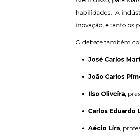
Além disso, para Mar
habilidades. “A indús
inovação, e tanto os 
O debate também con
José Carlos Mar
João Carlos Pim
Ilso Oliveira
, pr
Carlos Eduardo 
Aécio Lira
, prof