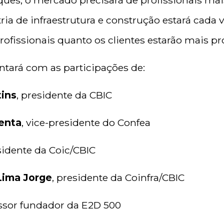
ques, o mercado precisará de profissionais ma
tria de infraestrutura e construção estará cada
profissionais quanto os clientes estarão mais pr
tará com as participações de:
tins
, presidente da CBIC
enta
, vice-presidente do Confea
esidente da Coic/CBIC
Lima Jorge
, presidente da Coinfra/CBIC
essor fundador da E2D 500