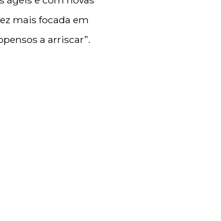
is ágeis e com novas
 vez mais focada em
opensos a arriscar”.