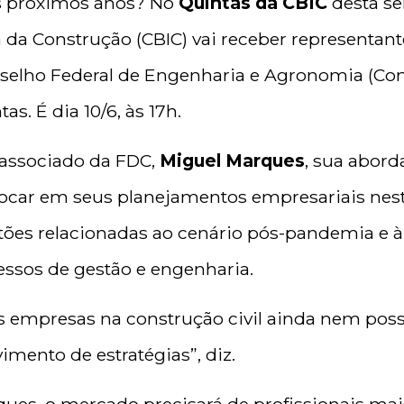
s próximos anos? No
Quintas da CBIC
desta s
ria da Construção (CBIC) vai receber represent
nselho Federal de Engenharia e Agronomia (Con
as. É dia 10/6, às 17h.
 associado da FDC,
Miguel Marques
, sua abor
ocar em seus planejamentos empresariais ne
tões relacionadas ao cenário pós-pandemia e à
essos de gestão e engenharia.
 empresas na construção civil ainda nem po
imento de estratégias”, diz.