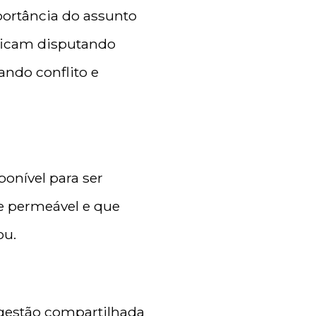
portância do assunto
 ficam disputando
ando conflito e
ponível para ser
te permeável e que
ou.
a gestão compartilhada