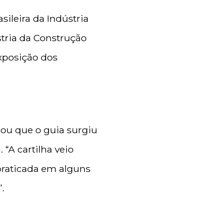
sileira da Indústria
stria da Construção
exposição dos
icou que o guia surgiu
 “A cartilha veio
 praticada em alguns
.