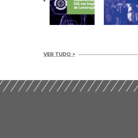
VER TUDO >
Guia Prático para
Implementação de
Guia prático de ge
ESG nas Empresas de
compartilhada 2ª
Construção (2026)
Edição (2024)