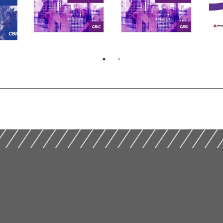
stão
Practical Guide to
Guía Práctica de
ESG
Shared Management
Gestión Compartida
De 
(2023)
(2023)
Y C