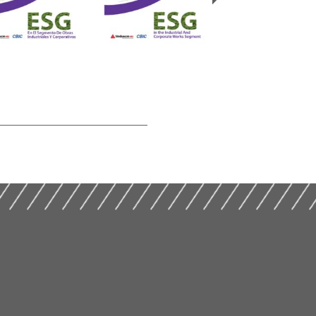
Cartilha – ESG no
 En El Segmento
ESG in the Corporate
Segmento de Obras
Obras Industriales
Industrial Works
Industriais e
orporativas (2023)
Segment (2023)
Corporativas