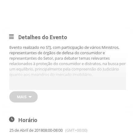
ABR
SEMINÁRIO “INCORPORAÇÃO IMOBILIÁRIA NA
PERSPECTIVA DO STJ - PROTEÇÃO DO CONSUMIDOR”
Detalhes do Evento
Evento realizado no STJ, com participação de vários Ministros,
representantes de órgãos de defesa do consumidor e
representantes do Setor, para debater temas relevantes
relacionados à proteção do consumidor e distratos, na busca por
um equilíbrio, principalmente pela compreensão do Judiciário
quanto aos meandros do mercado imobiliário.
Local: Auditório do STJ, Brasília-DF
Horário: 8:00 às 12:00
MAIS
*** CLIQUE AQUI ***
para ver a programação do evento
Horário
*** CLIQUE AQUI ***
para ver a apresentação do Ministro Paulo
Dias de Moura Ribeiro
25 de Abril de 2018
08:00
-
08:00
(GMT+00:00)