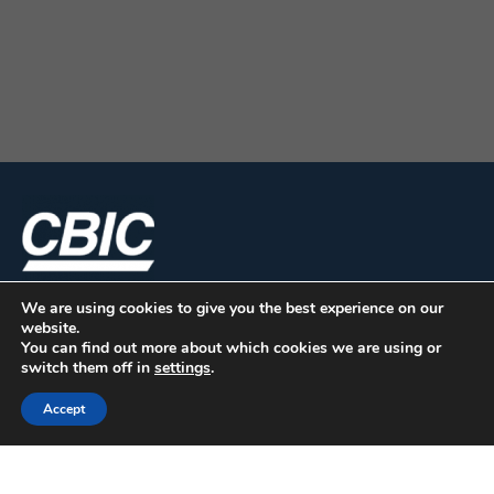
We are using cookies to give you the best experience on our
website.
You can find out more about which cookies we are using or
switch them off in
settings
.
Accept
CBIC | SBN Quadra 01 – Bloco I – 4º Andar Edifício:
Armando Monteiro Neto - CEP 70.040-913 - Brasília/DF
| Tel.:(61) 3327-1013 / (61) 98179-5580