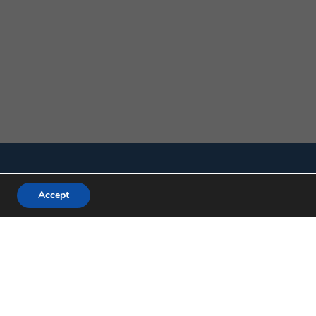
Accept
 | Tel.:(61) 3327-1013 / (61) 98179-5580