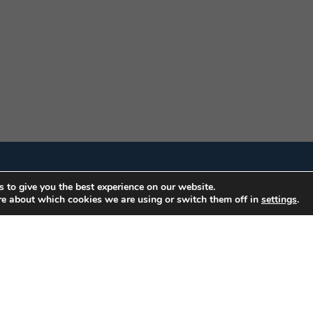
 to give you the best experience on our website.
re about which cookies we are using or switch them off in
settings
.
ar Edifício: Armando Monteiro Neto - CEP 70.040-913 - Brasília/DF