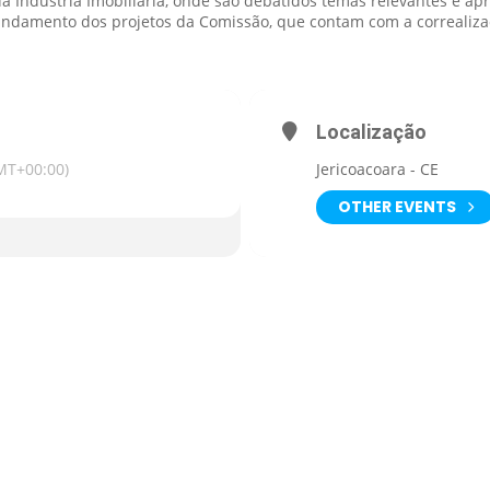
a Indústria Imobiliária, onde são debatidos temas relevantes e a
andamento dos projetos da Comissão, que contam com a correaliza
Localização
MT+00:00)
Jericoacoara - CE
OTHER EVENTS