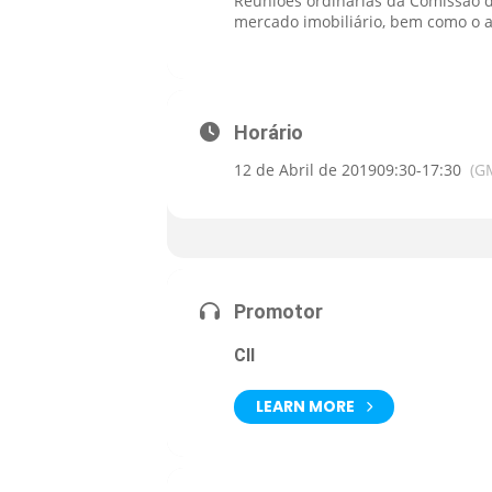
Reuniões ordinárias da Comissão d
mercado imobiliário, bem como o 
Horário
12 de Abril de 2019
09:30
-
17:30
(G
Promotor
CII
LEARN MORE