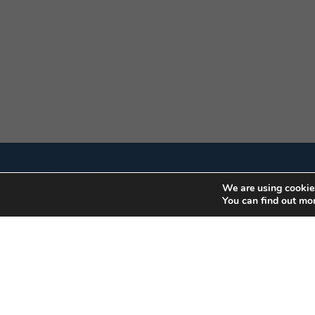
We are using cookies
You can find out mo
CBIC | SBN Quadra 01 – Bloco I – 4º And