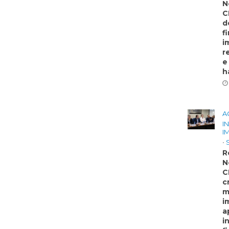
N
C
d
f
i
r
e
h
A
I
I
•
R
N
C
c
m
i
a
i