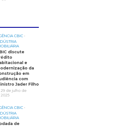
GÊNCIA CBIC
•
NDÚSTRIA
MOBILIÁRIA
BIC discute
rédito
abitacional e
odernização da
onstrução em
udiência com
inistro Jader Filho
29 de julho de
2025
GÊNCIA CBIC
•
NDÚSTRIA
MOBILIÁRIA
odada de