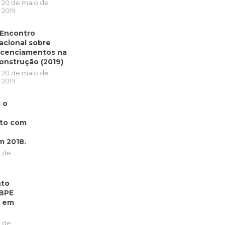
20 de maio de
2019
I Encontro
acional sobre
icenciamentos na
onstrução (2019)
20 de maio de
2019
 o
nto com
 2018.
o de
nto
SBPE
% em
o de