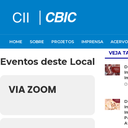
HOME
SOBRE
PROJETOS
IMPRENSA
ACERVO
VEJA 
Eventos deste Local
D
I
I
VIA ZOOM
D
I
I
P
A