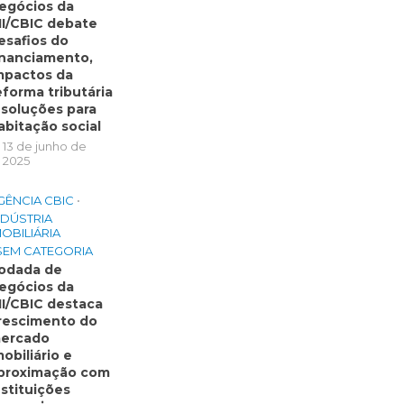
egócios da
II/CBIC debate
esafios do
inanciamento,
mpactos da
eforma tributária
 soluções para
abitação social
13 de junho de
2025
GÊNCIA CBIC
•
NDÚSTRIA
MOBILIÁRIA
SEM CATEGORIA
odada de
egócios da
II/CBIC destaca
rescimento do
ercado
mobiliário e
proximação com
nstituições