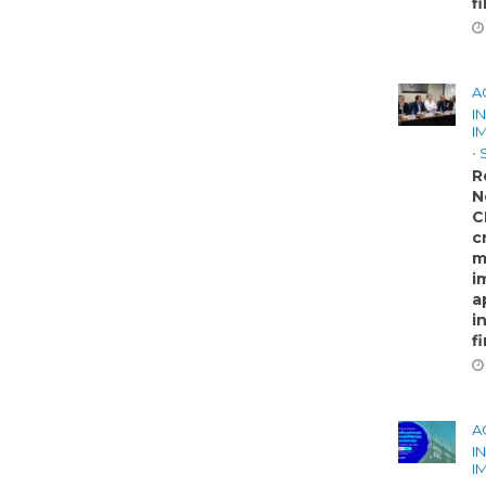
f
A
I
I
•
R
N
C
c
m
i
a
i
f
A
I
I