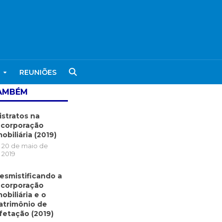
REUNIÕES
TAMBÉM
istratos na
ncorporação
mobiliária (2019)
20 de maio de
2019
esmistificando a
ncorporação
mobiliária e o
atrimônio de
fetação (2019)