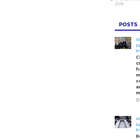
2019
POSTS
A
I
I
C
c
h
m
c
a
m
A
I
I
R