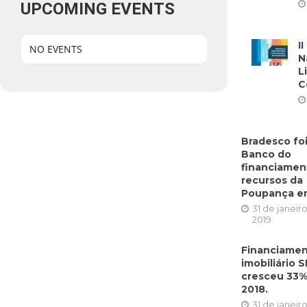
UPCOMING EVENTS
I
NO EVENTS
N
L
C
Bradesco foi
Banco do
financiame
recursos da
Poupança em
31 de janeir
2019
Financiame
imobiliário 
cresceu 33
2018.
31 de janeir