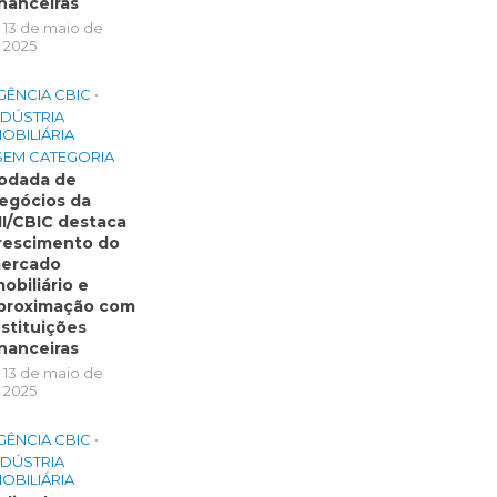
inanceiras
13 de maio de
2025
GÊNCIA CBIC
•
NDÚSTRIA
MOBILIÁRIA
SEM CATEGORIA
odada de
egócios da
II/CBIC destaca
rescimento do
ercado
mobiliário e
proximação com
nstituições
inanceiras
13 de maio de
2025
GÊNCIA CBIC
•
NDÚSTRIA
MOBILIÁRIA