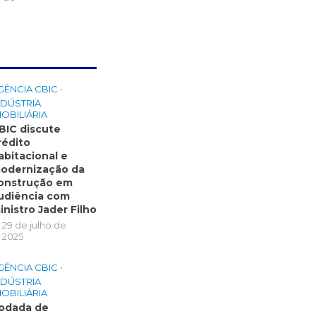
GÊNCIA CBIC
•
NDÚSTRIA
MOBILIÁRIA
BIC discute
rédito
abitacional e
odernização da
onstrução em
udiência com
inistro Jader Filho
29 de julho de
2025
GÊNCIA CBIC
•
NDÚSTRIA
MOBILIÁRIA
odada de