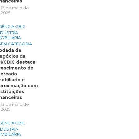
inanceiras
13 de maio de
2025
GÊNCIA CBIC
•
NDÚSTRIA
MOBILIÁRIA
SEM CATEGORIA
odada de
egócios da
II/CBIC destaca
rescimento do
ercado
mobiliário e
proximação com
nstituições
inanceiras
13 de maio de
2025
GÊNCIA CBIC
•
NDÚSTRIA
MOBILIÁRIA