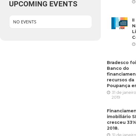
UPCOMING EVENTS
I
NO EVENTS
N
L
C
Bradesco foi
Banco do
financiame
recursos da
Poupança em
31 de janeir
2019
Financiame
imobiliário 
cresceu 33
2018.
31 de janeir