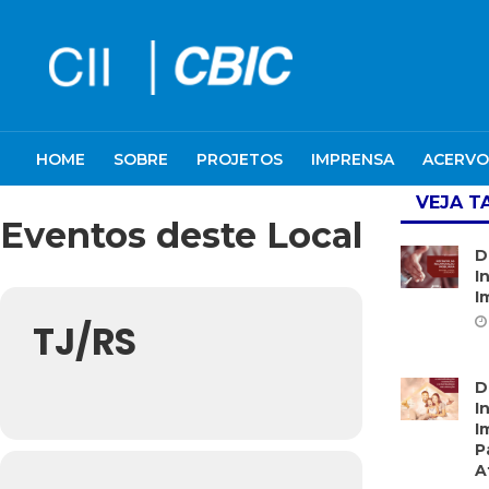
HOME
SOBRE
PROJETOS
IMPRENSA
ACERVO
VEJA 
Eventos deste Local
D
I
I
TJ/RS
D
I
I
P
A