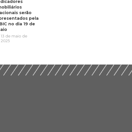
ndicadores
mobiliários
acionais serão
presentados pela
BIC no dia 19 de
aio
13 de maio de
2025