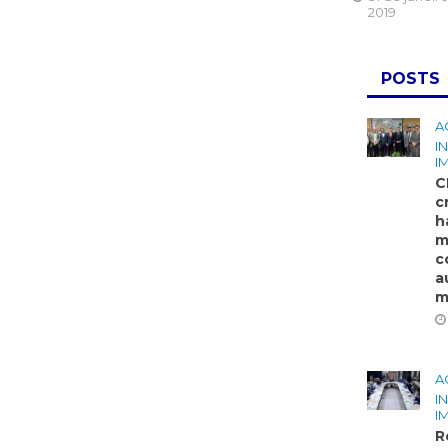
2019
POSTS
A
I
I
C
c
h
m
c
a
m
A
I
I
R