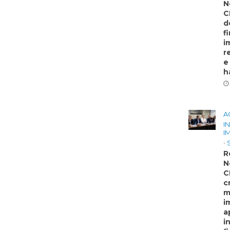
N
C
d
f
i
r
e
h
A
I
I
•
R
N
C
c
m
i
a
i