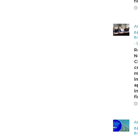
f
A
I
I
•
R
N
C
c
m
i
a
i
f
A
I
I