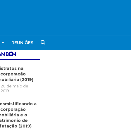
REUNIÕES
TAMBÉM
istratos na
ncorporação
mobiliária (2019)
20 de maio de
2019
esmistificando a
ncorporação
mobiliária e o
atrimônio de
fetação (2019)