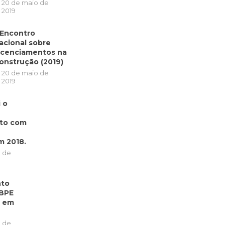
20 de maio de
2019
I Encontro
acional sobre
icenciamentos na
onstrução (2019)
20 de maio de
2019
 o
nto com
 2018.
o de
nto
SBPE
% em
o de