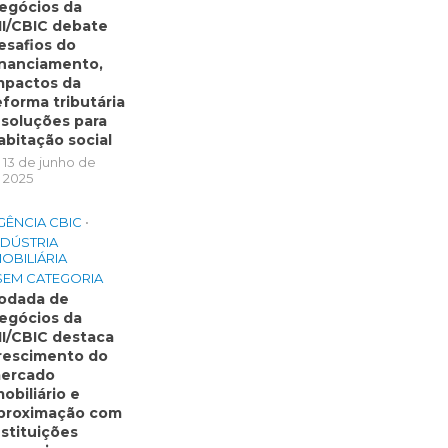
egócios da
II/CBIC debate
esafios do
inanciamento,
mpactos da
eforma tributária
 soluções para
abitação social
13 de junho de
2025
GÊNCIA CBIC
•
NDÚSTRIA
MOBILIÁRIA
SEM CATEGORIA
odada de
egócios da
II/CBIC destaca
rescimento do
ercado
mobiliário e
proximação com
nstituições