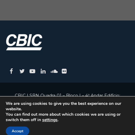
CBIC | SBN Quadra 01 – Bloco I – 4º Andar Edifício:
Armando Monteiro Neto - CEP 70.040-913 - Brasília/DF
We are using cookies to give you the best experience on our
website.
| Tel.:(61) 3327-1013 / (61) 98179-5580
You can find out more about which cookies we are using or
switch them off in
settings
.
Accept