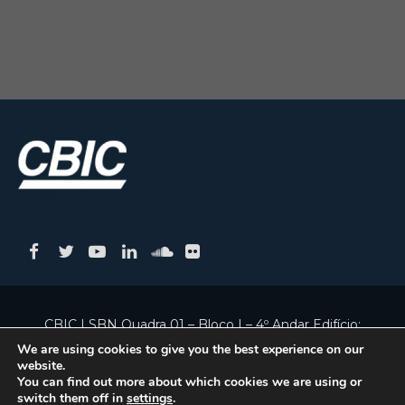
CBIC | SBN Quadra 01 – Bloco I – 4º Andar Edifício:
Armando Monteiro Neto - CEP 70.040-913 - Brasília/DF
We are using cookies to give you the best experience on our
website.
| Tel.:(61) 3327-1013 / (61) 98179-5580
You can find out more about which cookies we are using or
switch them off in
settings
.