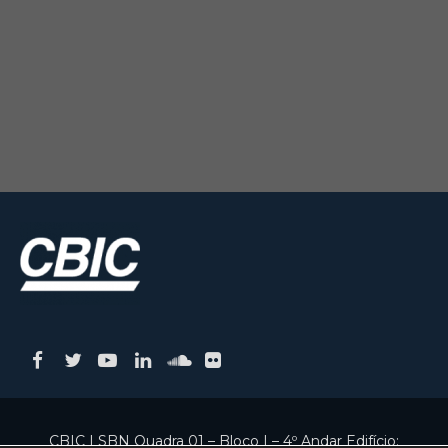
CBIC | SBN Quadra 01 – Bloco I – 4º Andar Edifício: