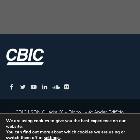
CBIC | SBN Quadra 01 – Bloco I – 4º Andar Edifício:
Armando Monteiro Neto - CEP 70.040-913 - Brasília/DF
We are using cookies to give you the best experience on our
website.
| Tel.:(61) 3327-1013 / (61) 98179-5580
You can find out more about which cookies we are using or
switch them off in
settings
.