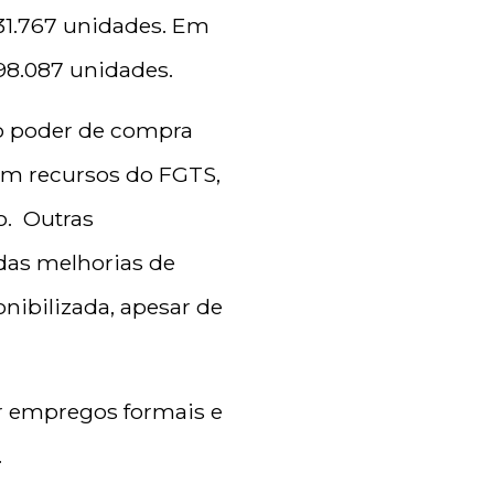
31.767 unidades. Em
98.087 unidades.
 o poder de compra
com recursos do FGTS,
o. Outras
das melhorias de
onibilizada, apesar de
ar empregos formais e
.