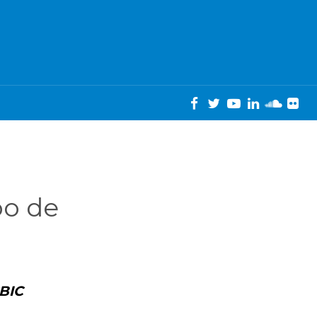
po de
CBIC