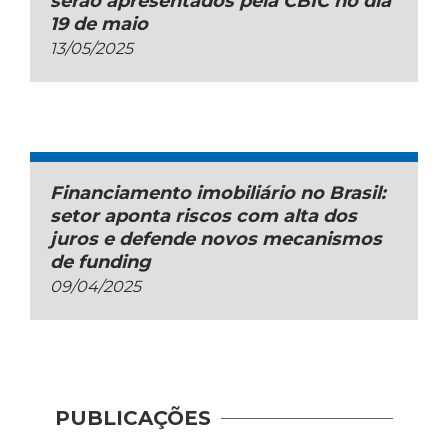
serão apresentados pela CBIC no dia
19 de maio
13/05/2025
Financiamento imobiliário no Brasil:
setor aponta riscos com alta dos
juros e defende novos mecanismos
de funding
09/04/2025
PUBLICAÇÕES
II En