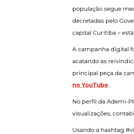
população segue medi
decretadas pelo Gove
capital Curitiba – est
A campanha digital f
acatando as reivindic
principal peça da ca
no YouTube
.
No perfil da Ademi-
visualizações, conta
Usando a hashtag #vi