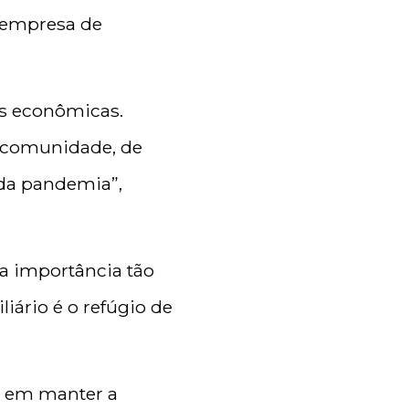
, empresa de
as econômicas.
 comunidade, de
 da pandemia”,
ma importância tão
iário é o refúgio de
r em manter a