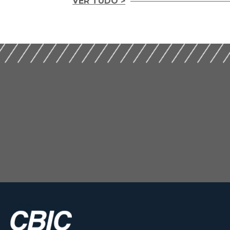
VER TUDO >
Desmistificando 
Incorporação
Distratos na
Imobiliária e o
Incorporação
Patrimônio de
Imobiliária (2019)
Afetação (2019)