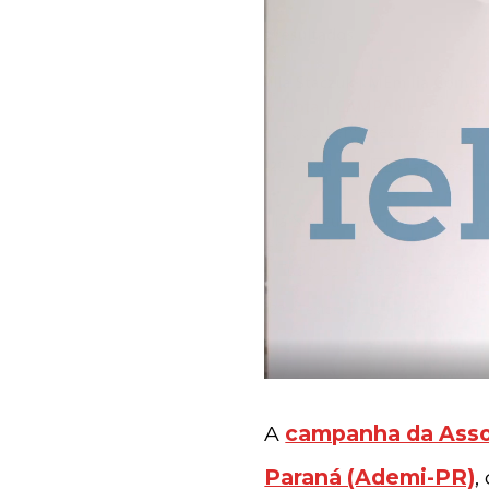
A
campanha da Assoc
Paraná (Ademi-PR)
,