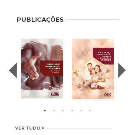
PUBLICAÇÕES
II En
sobre
Lice
Const
VER TUDO >