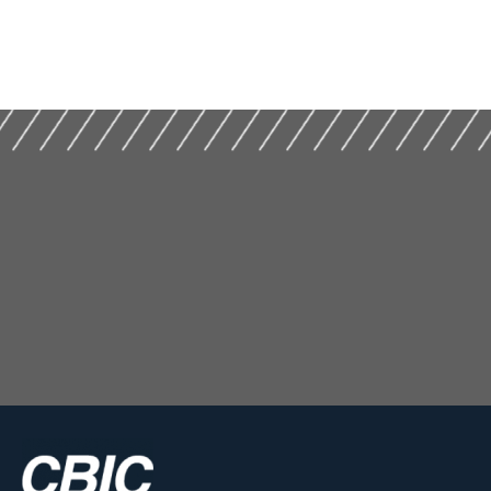
Desmistificando a
Incorporação
Distratos na
Imobiliária e o
Incorporação
Patrimônio de
Imobiliária (2019)
Afetação (2019)