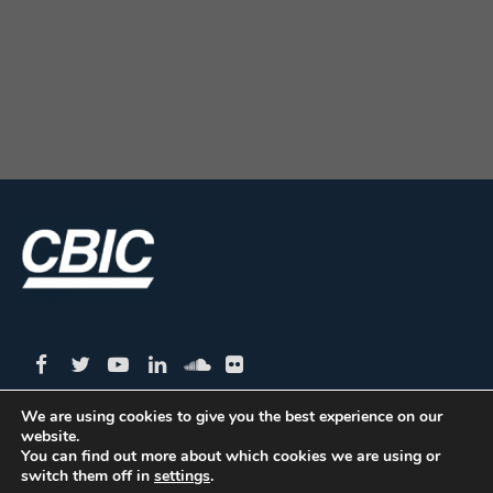
We are using cookies to give you the best experience on our
website.
CBIC | SBN Quadra 01 – Bloco I – 4º Andar Edifício:
You can find out more about which cookies we are using or
switch them off in
settings
.
Armando Monteiro Neto - CEP 70.040-913 - Brasília/DF