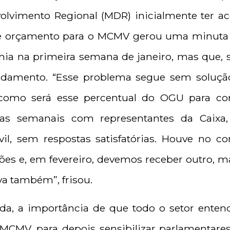
volvimento Regional (MDR) inicialmente ter a
e orçamento para o MCMV gerou uma minuta
mia na primeira semana de janeiro, mas que, 
andamento. “Esse problema segue sem soluç
 como será esse percentual do OGU para c
as semanais com representantes da Caixa,
il, sem respostas satisfatórias. Houve no 
ões e, em fevereiro, devemos receber outro, m
a também”, frisou.
nda, a importância de que todo o setor enten
MV, para depois sensibilizar parlamentares,