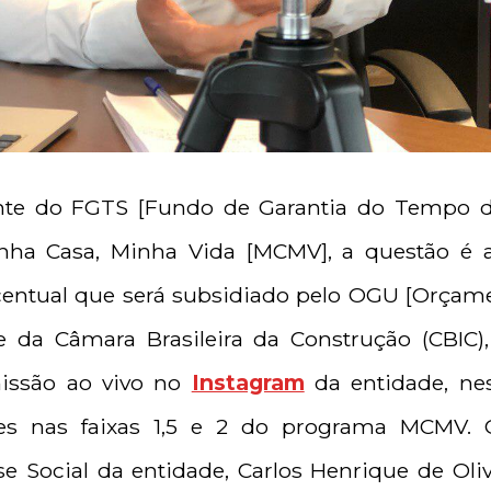
ente do FGTS [Fundo de Garantia do Tempo d
ha Casa, Minha Vida [MCMV], a questão é a
entual que será subsidiado pelo OGU [Orçame
 da Câmara Brasileira da Construção (CBIC),
issão ao vivo no
Instagram
da entidade, nest
ões nas faixas 1,5 e 2 do programa MCMV. O
se Social da entidade, Carlos Henrique de Ol