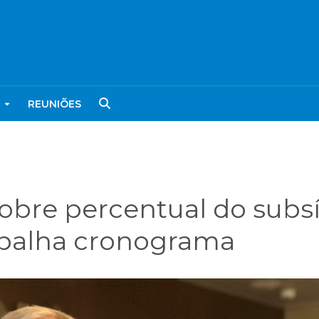
REUNIÕES
sobre percentual do subs
palha cronograma