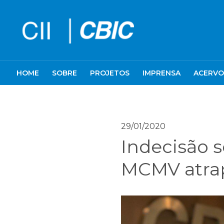
HOME
SOBRE
PROJETOS
IMPRENSA
ACERVO
29/01/2020
Indecisão 
MCMV atra