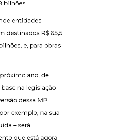
 bilhões.
ende entidades
am destinados R$ 65,5
ilhões, e, para obras
o próximo ano, de
base na legislação
nversão dessa MP
 por exemplo, na sua
uida – será
ento que está agora