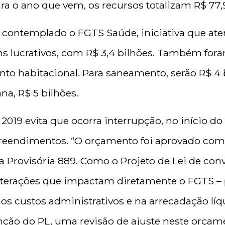
a o ano que vem, os recursos totalizam R$ 77,9
 contemplado o FGTS Saúde, iniciativa que at
ins lucrativos, com R$ 3,4 bilhões. Também for
to habitacional. Para saneamento, serão R$ 4 b
na, R$ 5 bilhões.
2019 evita que ocorra interrupção, no início d
reendimentos. “O orçamento foi aprovado com 
da Provisória 889. Como o Projeto de Lei de co
alterações que impactam diretamente o FGTS –
 nos custos administrativos e na arrecadação líq
anção do PL, uma revisão de ajuste neste orçam