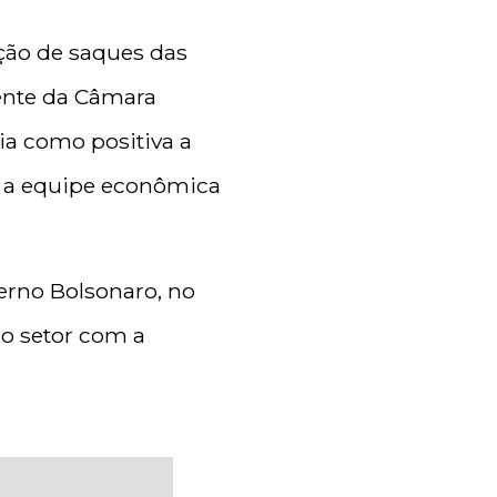
ção de saques das
ente da Câmara
lia como positiva a
om a equipe econômica
erno Bolsonaro, no
do setor com a