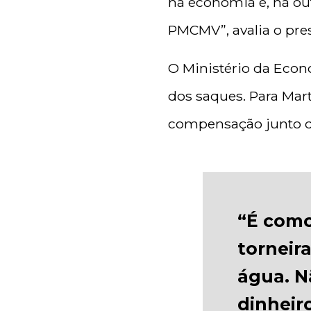
na economia e, na ou
PMCMV”, avalia o pre
O Ministério da Econo
dos saques. Para Mar
compensação junto d
“É como
torneira
água. N
dinheir