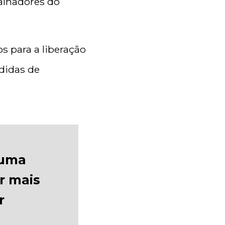
balhadores do
s para a liberação
didas de
 uma
ar mais
r