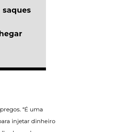
a saques
chegar
mpregos. “É uma
ra injetar dinheiro