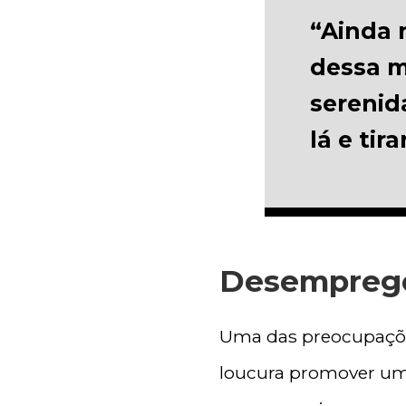
“Ainda 
dessa m
serenid
lá e tir
Desemprego
Uma das preocupaçõe
loucura promover uma