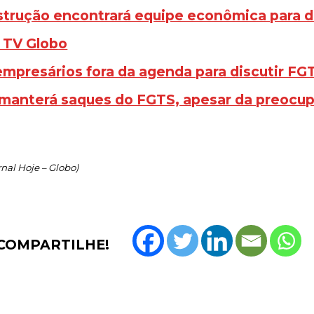
trução encontrará equipe econômica para di
– TV Globo
mpresários fora da agenda para discutir FGT
 manterá saques do FGTS, apesar da preocu
nal Hoje – Globo)
COMPARTILHE!