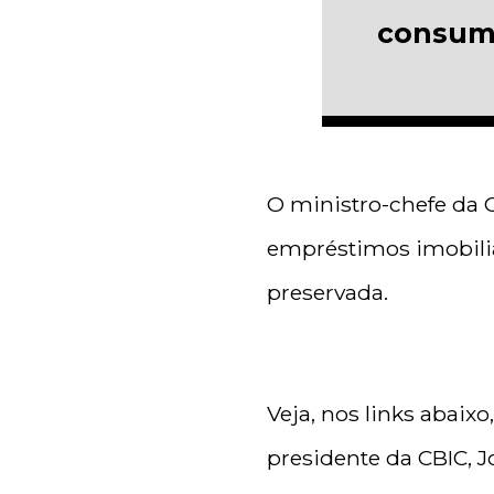
consumo
O ministro-chefe da C
empréstimos imobiliá
preservada.
Veja, nos links abaix
presidente da CBIC, J