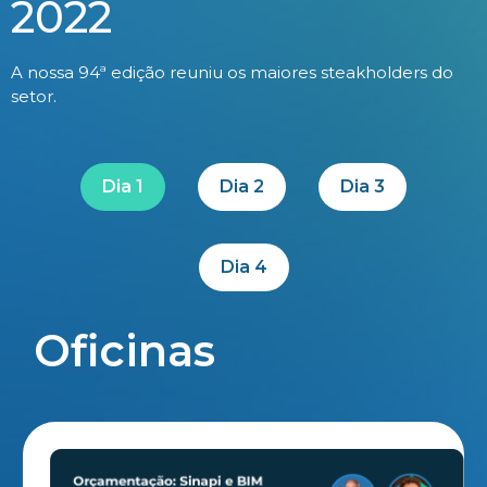
2022
A nossa 94ª edição reuniu os maiores steakholders do
setor.
Dia 1
Dia 2
Dia 3
Dia 4
Oficinas