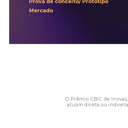
Prova de conceito/ Protótipo
Mercado
O Prêmio CBIC de Inovaçã
atuam direta ou indiret