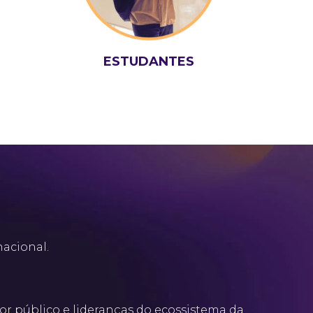
ESTUDANTES
nacional.
r público e lideranças do ecossistema da