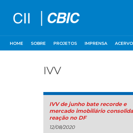
HOME
SOBRE
PROJETOS
IMPRENSA
ACERVO
IVV
IVV de junho bate recorde e
mercado imobiliário consolid
reação no DF
12/08/2020