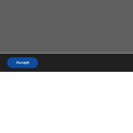
Accept
 | Tel.:(61) 3327-1013 / (61) 98179-5580