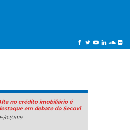
Alta no crédito imobiliário é
destaque em debate do Secovi
5/02/2019