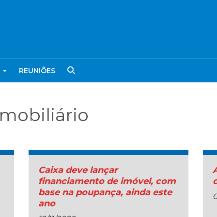
REUNIÕES
mobiliário
Caixa deve lançar
financiamento de imóvel, com
base na poupança, ainda este
0
ano