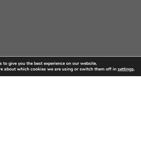
 to give you the best experience on our website.
re about which cookies we are using or switch them off in
settings
.
ar Edifício: Armando Monteiro Neto - CEP 70.040-913 - Brasília/DF