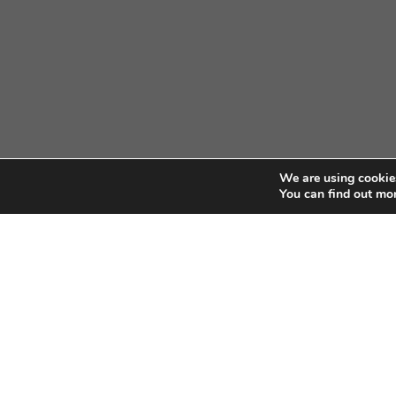
We are using cookies
You can find out mo
CBIC | SBN Quadra 01 – Bloco I – 4º And