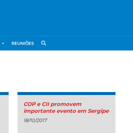
REUNIÕES
COP e CII promovem
importante evento em Sergipe
18/10/2017