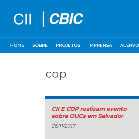
HOME
SOBRE
PROJETOS
IMPRENSA
ACERVO
cop
CII E COP realizam evento
sobre OUCs em Salvador
26/11/2017