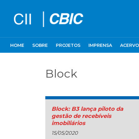
HOME
SOBRE
PROJETOS
IMPRENSA
ACERVO
Block
Block: B3 lança piloto da
gestão de recebíveis
imobiliários
15/05/2020