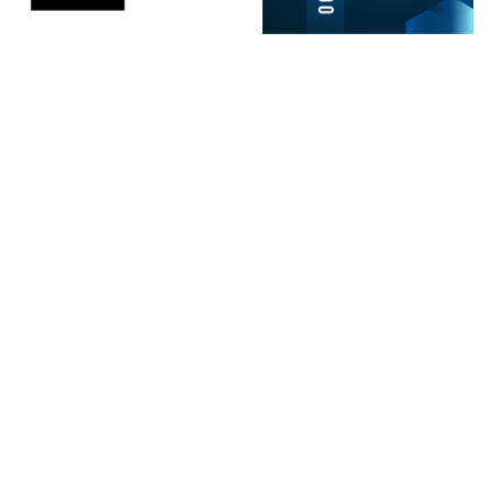
Eficiência na Construção –
Brasil mais Eficiente, País
Custo da Burocracia no Imóvel
mais Justo (2014)
(2015)