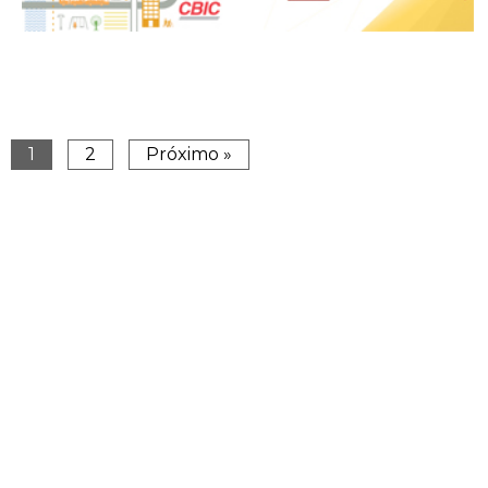
1
2
Próximo »
Caderno – Por Uma Nova
Perenidade dos Programas
Cultura Urbana (2017)
Habitacionais (2016)