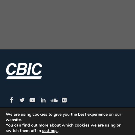
We are using cookies to give you the best experience on our
website.
CBIC | SBN Quadra 01 – Bloco I – 4º Andar Edifício:
You can find out more about which cookies we are using or
switch them off in
settings
.
Armando Monteiro Neto - CEP 70.040-913 - Brasília/DF