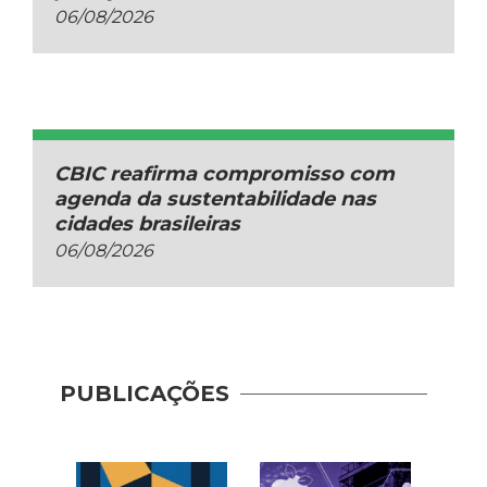
06/08/2026
CBIC reafirma compromisso com
agenda da sustentabilidade nas
cidades brasileiras
06/08/2026
Guia 
Dese
PUBLICAÇÕES
Adoç
Plat
Prod
Cons
| AP