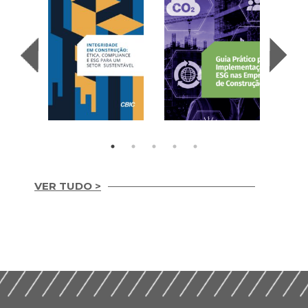
VER TUDO >
Integridade em
Construção Ética,
Guia Prático para
Compliance e ESG
Implementação de
para um Setor
ESG nas Empresas de
Sustentável (2026)
Construção (2026)